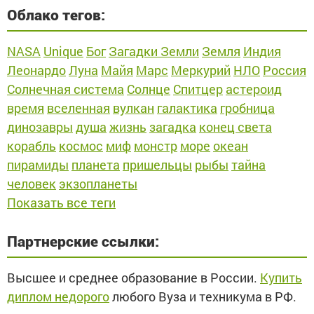
Облако тегов:
NASA
Unique
Бог
Загадки Земли
Земля
Индия
Леонардо
Луна
Майя
Марс
Меркурий
НЛО
Россия
Солнечная система
Солнце
Спитцер
астероид
время
вселенная
вулкан
галактика
гробница
динозавры
душа
жизнь
загадка
конец света
корабль
космос
миф
монстр
море
океан
пирамиды
планета
пришельцы
рыбы
тайна
человек
экзопланеты
Показать все теги
Партнерские ссылки:
Высшее и среднее образование в России.
Купить
диплом недорого
любого Вуза и техникума в РФ.