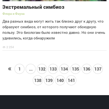
Экстремальный симбиоз
Флора и Фауна
Два разных вида могут жить так близко друг к другу, что
образуют симбиоз, от которого получают обоюдную
пользу. Это биологам было известно давно. Но они очень
удивились, когда обнаружили
2 254
«
1
...
132
133
134
135
136
137
138
139
140
141