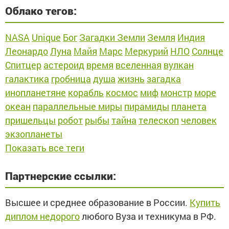
Облако тегов:
NASA
Unique
Бог
Загадки Земли
Земля
Индия
Леонардо
Луна
Майя
Марс
Меркурий
НЛО
Солнце
Спитцер
астероид
время
вселенная
вулкан
галактика
гробница
душа
жизнь
загадка
инопланетяне
корабль
космос
миф
монстр
море
океан
параллельные миры
пирамиды
планета
пришельцы
робот
рыбы
тайна
телескоп
человек
экзопланеты
Показать все теги
Партнерские ссылки:
Высшее и среднее образование в России.
Купить
диплом недорого
любого Вуза и техникума в РФ.