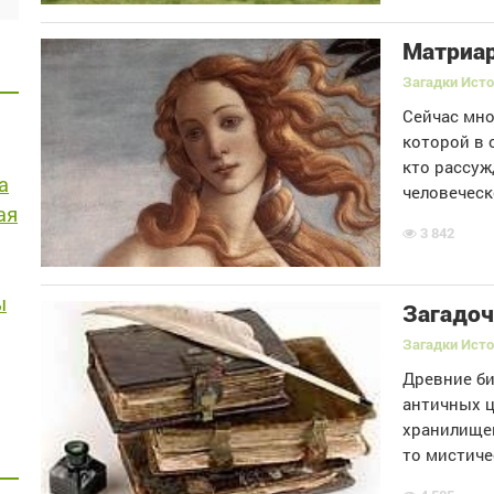
Матриар
Загадки Ист
Сейчас мно
которой в 
кто рассуж
а
человеческ
ая
3 842
ы
Загадоч
Загадки Ист
Древние би
античных ц
хранилищем
то мистиче