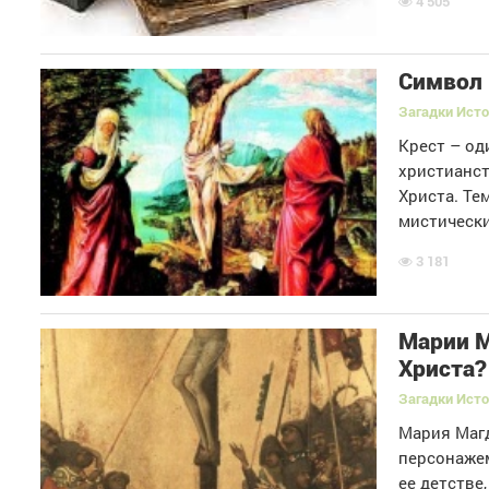
4 505
.
Символ
Загадки Ист
Крест – од
христианст
Христа. Те
мистически
3 181
Марии М
Христа?
Загадки Ист
Мария Маг
персонажем
ее детстве,