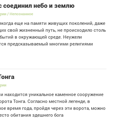
с соединил небо и землю
рии / Непознанное
икогда еще на памяти живущих поколений, даже
х свой жизненный путь, не происходило столь
обытий в окружающей среде. Неужели
тся предсказываемый многими религиями
Тонга
ории
и находится уникальное каменное сооружение
орота Тонга. Согласно местной легенде, в
ое время года, пройдя через эти ворота, можно
есто обитания здешнего бога