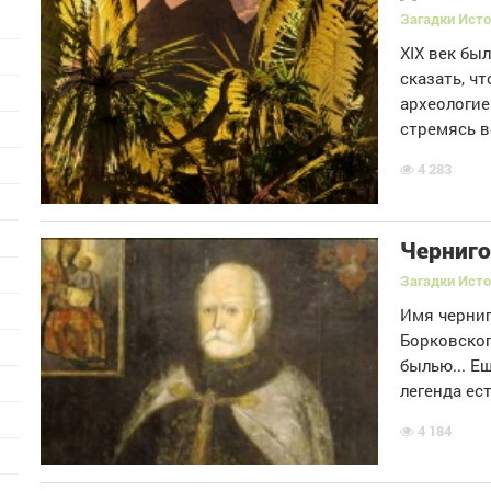
Загадки Ист
XIX век бы
сказать, ч
археологие
стремясь в
4 283
Черниго
Загадки Ист
Имя черниг
Борковског
былью... Е
легенда ест
4 184