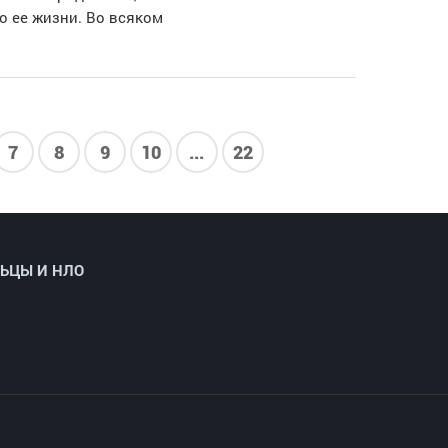
 о ее жизни. Во всяком
7
8
9
10
...
22
ЬЦЫ И НЛО