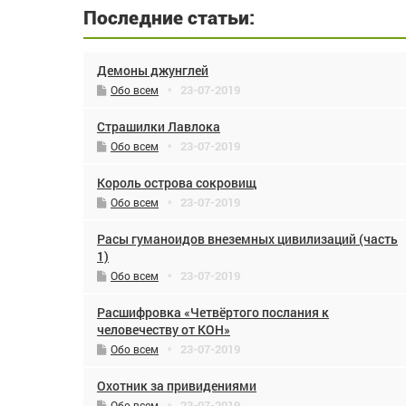
Последние статьи:
Демоны джунглей
23-07-2019
Обо всем
Страшилки Лавлока
23-07-2019
Обо всем
Король острова сокровищ
23-07-2019
Обо всем
Расы гуманоидов внеземных цивилизаций (часть
1)
23-07-2019
Обо всем
Расшифровка «Четвёртого послания к
человечеству от КОН»
23-07-2019
Обо всем
Охотник за привидениями
23-07-2019
Обо всем