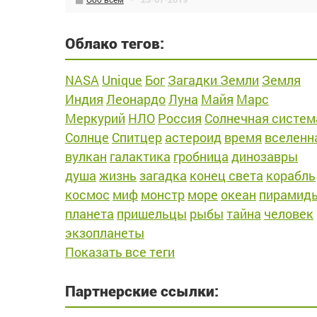
Облако тегов:
NASA
Unique
Бог
Загадки Земли
Земля
Индия
Леонардо
Луна
Майя
Марс
Меркурий
НЛО
Россия
Солнечная систем
Солнце
Спитцер
астероид
время
вселенн
вулкан
галактика
гробница
динозавры
душа
жизнь
загадка
конец света
корабль
космос
миф
монстр
море
океан
пирамид
планета
пришельцы
рыбы
тайна
человек
экзопланеты
Показать все теги
Партнерские ссылки: