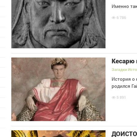
Именно так
6 786
Кесарю 
Загадки Ист
История о 
родился Га
5 891
ДОИСТО