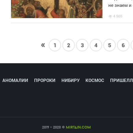
не знаем и
4 505
«
1
2
3
4
5
6
АНОМАЛИИ
ПРОРОКИ
НИБИРУ
КОСМОС
ПРИШЕЛЛ
2019 - 2020 ©
mirtajn.com