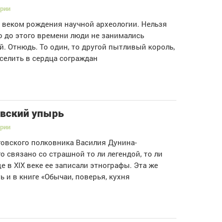
ории
л веком рождения научной археологии. Нельзя
то до этого времени люди не занимались
й. Отнюдь. То один, то другой пытливый король,
селить в сердца сограждан
вский упырь
ории
овского полковника Василия Дунина-
о связано со страшной то ли легендой, то ли
ще в XIX веке ее записали этнографы. Эта же
ь и в книге «Обычаи, поверья, кухня