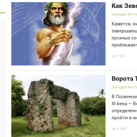
Как Зев
Загадки Исто
Кажется, н
завершающи
грозных с
приближае
3 287
Ворота 
Загадки Ист
В Полинези
XI века — В
определенн
пройти в м
2 993