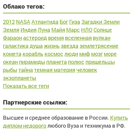
Облако тегов:
2012
NASA
Атлантида
Бог
Гиза
Загадки Земли
Земля
Индия
Луна
Майя
Марс
НЛО
Солнце
Фараон
астероид
время
вселенная
вулкан
галактика
душа
жизнь
звезда
землетрясение
комета
корабль
космос
люди
миф
мозг
море
океан
пирамиды
планета
полюс
пришельцы
рыбы
тайна
темная материя
человек
экзопланеты
Показать все теги
Партнерские ссылки:
Высшее и среднее образование в России.
Купить
диплом недорого
любого Вуза и техникума в РФ.