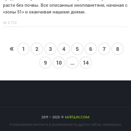
расти без почвы. Все описанные инопланетяне, начиная с
«зоны 51» и оканчивая нашими днями.
3 772
«
1
2
3
4
5
6
7
8
9
10
...
14
2019 - 2020 ©
mirtajn.com
Копирование контента и размещение на других сайтах запрещено.