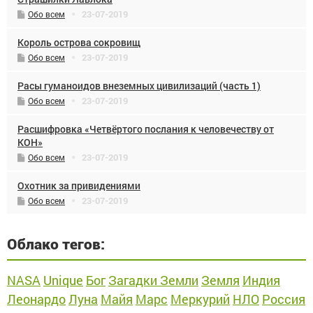
23-07-2019
Обо всем
Король острова сокровищ
23-07-2019
Обо всем
Расы гуманоидов внеземных цивилизаций (часть 1)
23-07-2019
Обо всем
Расшифровка «Четвёртого послания к человечеству от
КОН»
23-07-2019
Обо всем
Охотник за привидениями
23-07-2019
Обо всем
Облако тегов:
NASA
Unique
Бог
Загадки Земли
Земля
Индия
Леонардо
Луна
Майя
Марс
Меркурий
НЛО
Россия