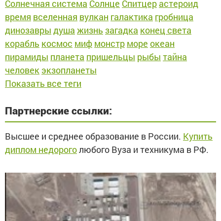
Солнечная система
Солнце
Спитцер
астероид
время
вселенная
вулкан
галактика
гробница
динозавры
душа
жизнь
загадка
конец света
корабль
космос
миф
монстр
море
океан
пирамиды
планета
пришельцы
рыбы
тайна
человек
экзопланеты
Показать все теги
Партнерские ссылки:
Высшее и среднее образование в России.
Купить
диплом недорого
любого Вуза и техникума в РФ.