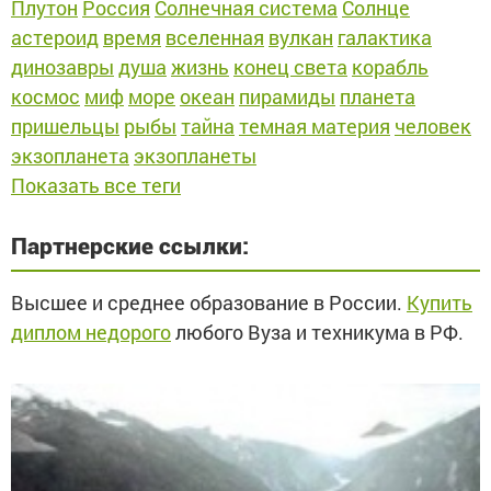
Плутон
Россия
Солнечная система
Солнце
астероид
время
вселенная
вулкан
галактика
динозавры
душа
жизнь
конец света
корабль
космос
миф
море
океан
пирамиды
планета
пришельцы
рыбы
тайна
темная материя
человек
экзопланета
экзопланеты
Показать все теги
Партнерские ссылки:
Высшее и среднее образование в России.
Купить
диплом недорого
любого Вуза и техникума в РФ.