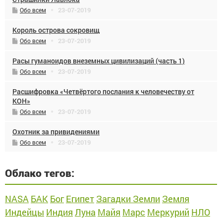
23-07-2019
Обо всем
Король острова сокровищ
23-07-2019
Обо всем
Расы гуманоидов внеземных цивилизаций (часть 1)
23-07-2019
Обо всем
Расшифровка «Четвёртого послания к человечеству от
КОН»
23-07-2019
Обо всем
Охотник за привидениями
23-07-2019
Обо всем
Облако тегов:
NASA
БАК
Бог
Египет
Загадки Земли
Земля
Индейцы
Индия
Луна
Майя
Марс
Меркурий
НЛО