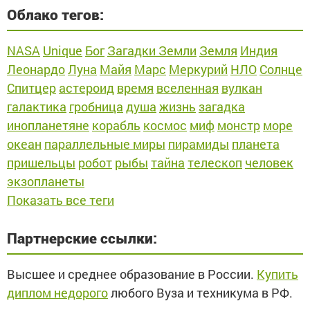
Облако тегов:
NASA
Unique
Бог
Загадки Земли
Земля
Индия
Леонардо
Луна
Майя
Марс
Меркурий
НЛО
Солнце
Спитцер
астероид
время
вселенная
вулкан
галактика
гробница
душа
жизнь
загадка
инопланетяне
корабль
космос
миф
монстр
море
океан
параллельные миры
пирамиды
планета
пришельцы
робот
рыбы
тайна
телескоп
человек
экзопланеты
Показать все теги
Партнерские ссылки:
Высшее и среднее образование в России.
Купить
диплом недорого
любого Вуза и техникума в РФ.