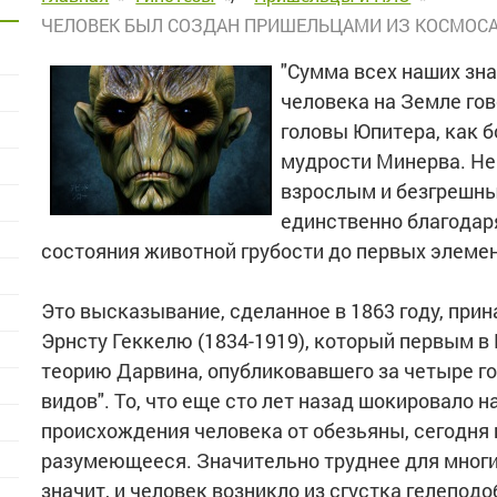
ЧЕЛОВЕК БЫЛ СОЗДАН ПРИШЕЛЬЦАМИ ИЗ КОСМОСА
"Сумма всех наших зн
человека на Земле гов
головы Юпитера, как б
мудрости Минерва. Не 
взрослым и безгрешны
единственно благодаря
состояния животной грубости до первых элемен
Это высказывание, сделанное в 1863 году, при
Эрнсту Геккелю (1834-1919), который первым 
теорию Дарвина, опубликовавшего за четыре го
видов". То, что еще сто лет назад шокировало 
происхождения человека от обезьяны, сегодня
разумеющееся. Значительно труднее для многих
значит, и человек возникло из сгустка гелепо