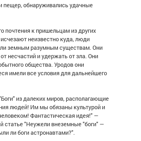
л и пещер, обнаруживались удачные
о почтения к пришельцам из других
о исчезают неизвестно куда, люди
вали земным разумным существам. Они
от несчастий и удержать от зла. Они
обытного общества. Уродов они
еся имели все условия для дальнейшего
"Боги" из далеких миров, располагающие
ния людей! Им мы обязаны культурой и
человеком! Фантастическая идея!" —
ей статье "Неужели внеземные "боги" —
ыли ли боги астронавтами?".