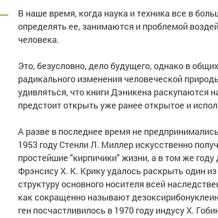
В наше время, когда наука и техника все в бол
определять ее, занимаются и проблемой возде
.
человека.
Это, безусловно, дело будущего, однако в общи
радикального изменения человеческой природы
удивляться, что книги Дэникена раскупаются на
предстоит открыть уже ранее открытое и испол
А разве в последнее время не предпринимались
1953 году Стенли Л. Миллер искусственно полу
простейшие "кирпичики" жизни, а в том же году
Фрэнсису X. К. Крику удалось раскрыть один и
структуру основного носителя всей наследств
как сокращенно называют дезоксирибонуклеин
ген посчастливилось в 1970 году индусу X. Гоб