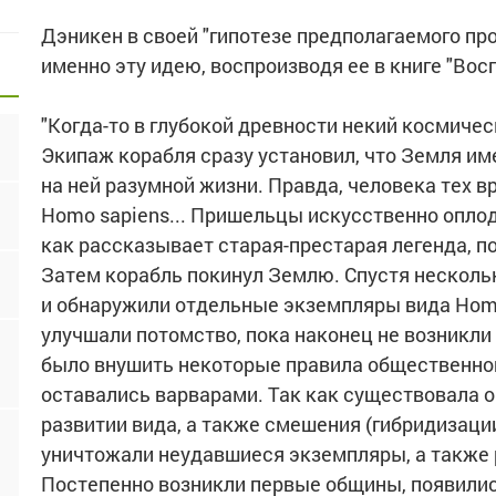
Дэникен в своей "гипотезе предполагаемого пр
именно эту идею, воспроизводя ее в книге "Во
"Когда-то в глубокой древности некий космиче
Экипаж корабля сразу установил, что Земля и
на ней разумной жизни. Правда, человека тех в
Homo sapiens... Пришельцы искусственно оплод
как рассказывает старая-престарая легенда, по
Затем корабль покинул Землю. Спустя несколь
и обнаружили отдельные экземпляры вида Homo
улучшали потомство, пока наконец не возникл
было внушить некоторые правила общественног
оставались варварами. Так как существовала 
развитии вида, а также смешения (гибридизаци
уничтожали неудавшиеся экземпляры, а также 
Постепенно возникли первые общины, появилис