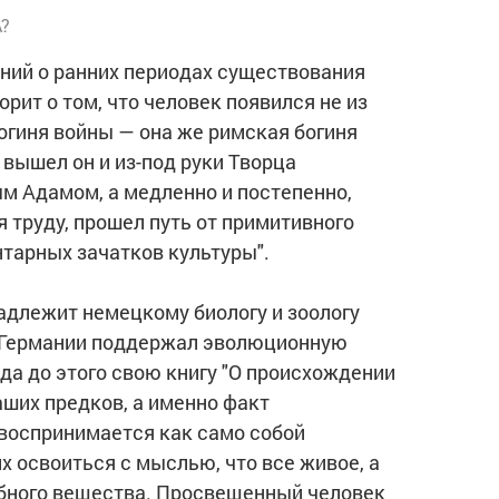
?
аний о ранних периодах существования
орит о том, что человек появился не из
огиня войны — она же римская богиня
вышел он и из-под руки Творца
м Адамом, а медленно и постепенно,
 труду, прошел путь от примитивного
тарных зачатков культуры".
надлежит немецкому биологу и зоологу
в Германии поддержал эволюционную
да до этого свою книгу "О происхождении
наших предков, а именно факт
 воспринимается как само собой
 освоиться с мыслью, что все живое, а
добного вещества. Просвещенный человек