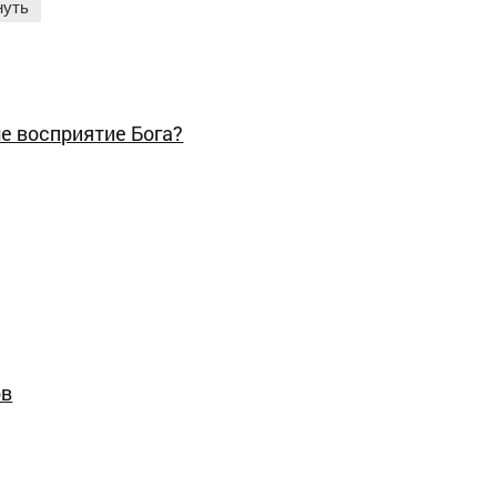
нуть
е восприятие Бога?
ов