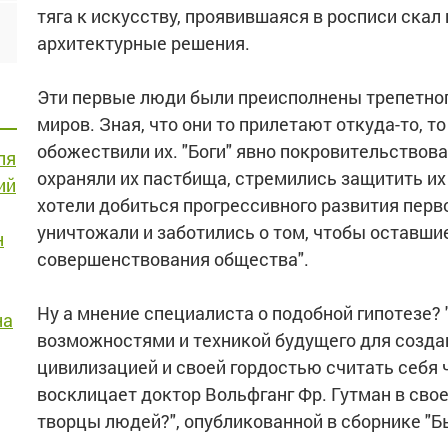
тяга к искусству, проявившаяся в росписи ска
архитектурные решения.
Эти первые люди были преисполнены трепетног
миров. Зная, что они то прилетают откуда-то, т
обожествили их. "Боги" явно покровительство
ля
охраняли их пастбища, стремились защитить их 
ий
хотели добиться прогрессивного развития перв
уничтожали и заботились о том, чтобы оставши
н
совершенствования общества".
Ну а мнение специалиста о подобной гипотезе? 
на
возможностями и техникой будущего для созда
цивилизацией и своей гордостью считать себя 
восклицает доктор Вольфганг Фр. Гутман в сво
творцы людей?", опубликованной в сборнике "Б