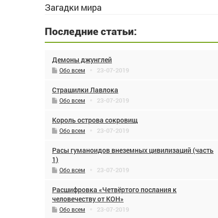
Загадки мира
Последние статьи:
Демоны джунглей
23-07-2019
Обо всем
Страшилки Лавлока
23-07-2019
Обо всем
Король острова сокровищ
23-07-2019
Обо всем
Расы гуманоидов внеземных цивилизаций (часть
1)
23-07-2019
Обо всем
Расшифровка «Четвёртого послания к
человечеству от КОН»
23-07-2019
Обо всем