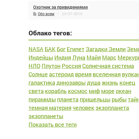
Охотник за привидениями
23-07-2019
Обо всем
Облако тегов:
NASA
БАК
Бог
Египет
Загадки Земли
Зем
Индейцы
Индия
Луна
Майя
Марс
Меркур
НЛО
Плутон
Россия
Солнечная система
Солнце
астероид
время
вселенная
вулка
галактика
динозавры
душа
жизнь
конец
света
корабль
космос
миф
море
океан
пирамиды
планета
пришельцы
рыбы
тай
темная материя
человек
экзопланета
экзопланеты
Показать все теги