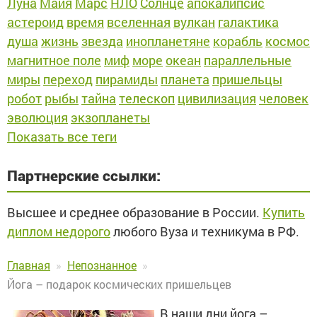
Луна
Майя
Марс
НЛО
Солнце
апокалипсис
астероид
время
вселенная
вулкан
галактика
душа
жизнь
звезда
инопланетяне
корабль
космос
магнитное поле
миф
море
океан
параллельные
миры
переход
пирамиды
планета
пришельцы
робот
рыбы
тайна
телескоп
цивилизация
человек
эволюция
экзопланеты
Показать все теги
Партнерские ссылки:
Высшее и среднее образование в России.
Купить
диплом недорого
любого Вуза и техникума в РФ.
Главная
Непознанное
Йога – подарок космических пришельцев
В наши дни йога –