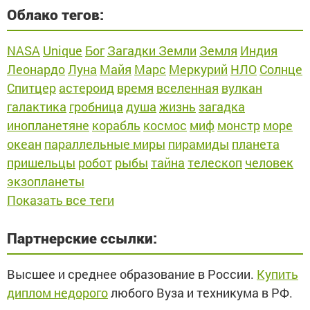
Облако тегов:
NASA
Unique
Бог
Загадки Земли
Земля
Индия
Леонардо
Луна
Майя
Марс
Меркурий
НЛО
Солнце
Спитцер
астероид
время
вселенная
вулкан
галактика
гробница
душа
жизнь
загадка
инопланетяне
корабль
космос
миф
монстр
море
океан
параллельные миры
пирамиды
планета
пришельцы
робот
рыбы
тайна
телескоп
человек
экзопланеты
Показать все теги
Партнерские ссылки:
Высшее и среднее образование в России.
Купить
диплом недорого
любого Вуза и техникума в РФ.