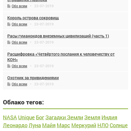
23-07-2019
Обо всем
Король острова сокровищ
23-07-2019
Обо всем
Расы гуманоидов внеземных цивилизаций (часть 1)
23-07-2019
Обо всем
Расшифровка «Четвёртого послания к человечеству от
КОН»
23-07-2019
Обо всем
Охотник за привидениями
23-07-2019
Обо всем
Облако тегов:
NASA
Unique
Бог
Загадки Земли
Земля
Индия
Леонардо
Луна
Майя
Марс
Меркурий
НЛО
Солнце