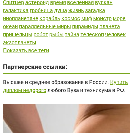
Спитцер
астероид
время
вселенная
вулкан
галактика
гробница
душа
жизнь
загадка
инопланетяне
корабль
космос
миф
монстр
море
океан
параллельные миры
пирамиды
планета
пришельцы
робот
рыбы
тайна
телескоп
человек
экзопланеты
Показать все теги
Партнерские ссылки:
Высшее и среднее образование в России.
Купить
диплом недорого
любого Вуза и техникума в РФ.