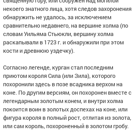
священную гору, или сооружен над могилой
некоего знатного лица, хотя следов захоронения
обнаружить не удалось, за исключением
сравнительно недавнего, на вершине холма (по
словам Уильяма Стьюкли, вершину холма
раскапывали в 1723 г. и обнаружили при этом
кости и древнюю уздечку).
Согласно легенде, курган стал последним
приютом короля Сила (или Зила), которого
похоронили здесь в позе всадника верхом на
коне. По другим версиям, он похоронен вместе с
легендарным золотым конем, и внутри холма
покоится воин в золотых доспехах на коне, или
фигура короля в полный рост, отлитая из золота,
или сам король, похороненный в золотом гробу.