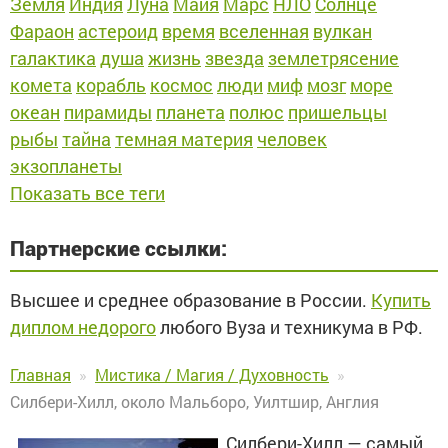
Земля
Индия
Луна
Майя
Марс
НЛО
Солнце
Фараон
астероид
время
вселенная
вулкан
галактика
душа
жизнь
звезда
землетрясение
комета
корабль
космос
люди
миф
мозг
море
океан
пирамиды
планета
полюс
пришельцы
рыбы
тайна
темная материя
человек
экзопланеты
Показать все теги
Партнерские ссылки:
Высшее и среднее образование в России.
Купить
диплом недорого
любого Вуза и техникума в РФ.
Главная
Мистика / Магия / Духовность
Силбери-Хилл, около Мальборо, Уилтшир, Англия
Силбери-Хилл — самый